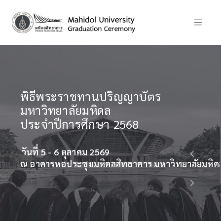
Mahidol University
Graduation Cerem
2025
th
th
ยาลัยมหิดล
On 5
- 6
October 2026,
at Prince Mahidol Hall, Mahidol Un